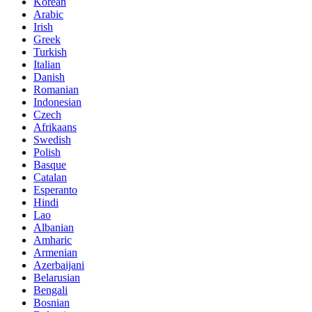
Korean
Arabic
Irish
Greek
Turkish
Italian
Danish
Romanian
Indonesian
Czech
Afrikaans
Swedish
Polish
Basque
Catalan
Esperanto
Hindi
Lao
Albanian
Amharic
Armenian
Azerbaijani
Belarusian
Bengali
Bosnian