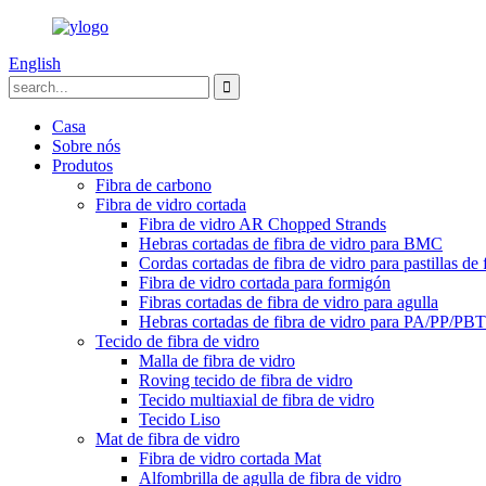
English
Casa
Sobre nós
Produtos
Fibra de carbono
Fibra de vidro cortada
Fibra de vidro AR Chopped Strands
Hebras cortadas de fibra de vidro para BMC
Cordas cortadas de fibra de vidro para pastillas de 
Fibra de vidro cortada para formigón
Fibras cortadas de fibra de vidro para agulla
Hebras cortadas de fibra de vidro para PA/PP/PBT
Tecido de fibra de vidro
Malla de fibra de vidro
Roving tecido de fibra de vidro
Tecido multiaxial de fibra de vidro
Tecido Liso
Mat de fibra de vidro
Fibra de vidro cortada Mat
Alfombrilla de agulla de fibra de vidro